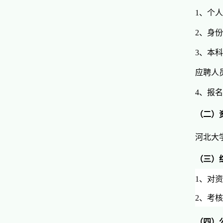
1
、个人
2
、身份
3
、本科
应聘人
4
、报名
（二）
河北大
（三）
1、对
2、考核
（四）