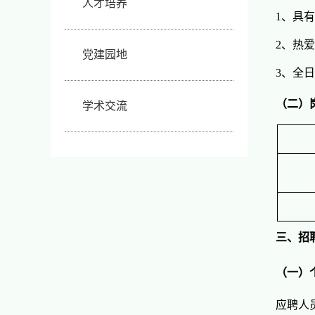
人才培养
1、具
2、热
党建园地
3、全
（二）
学术交流
三、招
（一）
应聘人