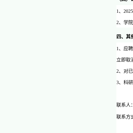
1、2
2、学院
四、其
1、应
立即取
2、对
3、科
联系人
联系方