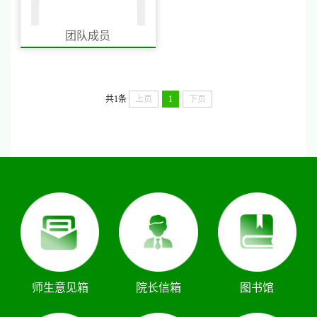
团队成员
共1条
上页
1
下页
师生意见箱
院长信箱
图书馆