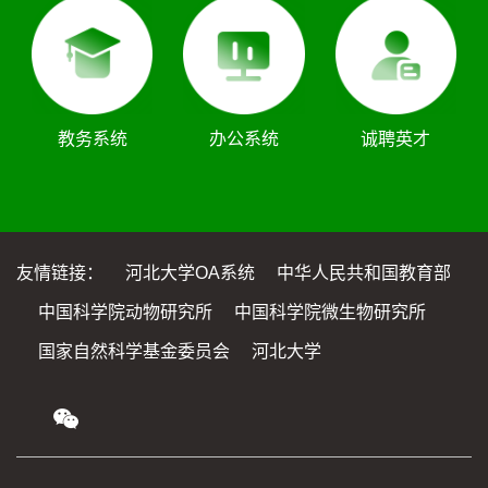
教务系统
办公系统
诚聘英才
友情链接：
河北大学OA系统
中华人民共和国教育部
中国科学院动物研究所
中国科学院微生物研究所
国家自然科学基金委员会
河北大学