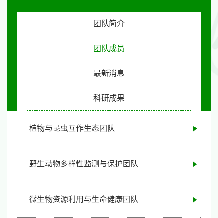
团队简介
团队成员
最新消息
科研成果
植物与昆虫互作生态团队
野生动物多样性监测与保护团队
微生物资源利用与生命健康团队